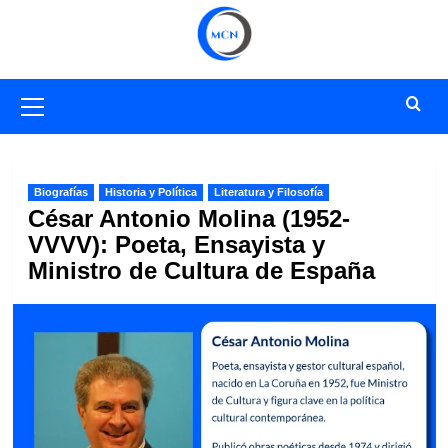
Saltar
al
contenido
Menú
primario
Biografías
Historia y Política
Literatura y Filosofía
César Antonio Molina (1952-
VVVV): Poeta, Ensayista y
Ministro de Cultura de España