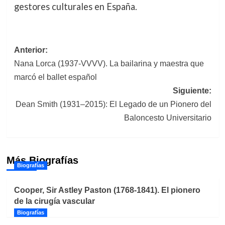
gestores culturales en España.
Navegación
Anterior:
Nana Lorca (1937-VVVV). La bailarina y maestra que
de
marcó el ballet español
entradas
Siguiente:
Dean Smith (1931–2015): El Legado de un Pionero del
Baloncesto Universitario
Más Biografías
Biografías
Cooper, Sir Astley Paston (1768-1841). El pionero
de la cirugía vascular
Biografías