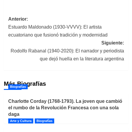
Navegación
Anterior:
Estuardo Maldonado (1930-VVVV): El artista
de
ecuatoriano que fusionó tradición y modernidad
entradas
Siguiente:
Rodolfo Rabanal (1940-2020): El narrador y periodista
que dejó huella en la literatura argentina
Más Biografías
Biografías
Charlotte Corday (1768-1793). La joven que cambió
el rumbo de la Revolución Francesa con una sola
daga
Arte y Cultura
Biografías