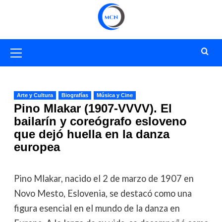
Saltar
al
contenido
Menú
primario
Arte y Cultura
Biografías
Música y Cine
Pino Mlakar (1907-VVVV). El
bailarín y coreógrafo esloveno
que dejó huella en la danza
europea
Pino Mlakar, nacido el 2 de marzo de 1907 en
Novo Mesto, Eslovenia, se destacó como una
figura esencial en el mundo de la danza en