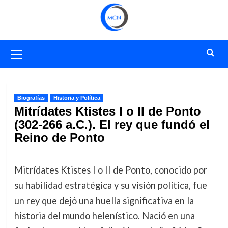
Saltar
al
contenido
Menú
primario
Biografías
Historia y Política
Mitrídates Ktistes I o II de Ponto
(302-266 a.C.). El rey que fundó el
Reino de Ponto
Mitrídates Ktistes I o II de Ponto, conocido por
su habilidad estratégica y su visión política, fue
un rey que dejó una huella significativa en la
historia del mundo helenístico. Nació en una