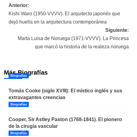
Navegación
Anterior:
Kishi Waro (1950-VVVV). El arquitecto japonés que
de
dejó huella en la arquitectura contemporánea
entradas
Siguiente:
Marta Luisa de Noruega (1971-VVVV). La Princesa
que marcó la historia de la realeza noruega
Más Biografías
Biografías
Tomás Cooke (siglo XVIII): El místico inglés y sus
extravagantes creencias
Biografías
Cooper, Sir Astley Paston (1768-1841). El pionero
de la cirugía vascular
Biografías