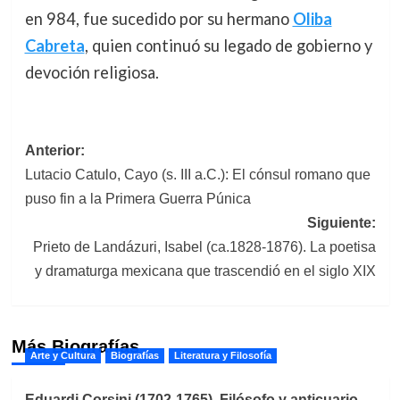
en 984, fue sucedido por su hermano
Oliba
Cabreta
, quien continuó su legado de gobierno y
devoción religiosa.
Navegación
Anterior:
Lutacio Catulo, Cayo (s. III a.C.): El cónsul romano que
de
puso fin a la Primera Guerra Púnica
entradas
Siguiente:
Prieto de Landázuri, Isabel (ca.1828-1876). La poetisa
y dramaturga mexicana que trascendió en el siglo XIX
Más Biografías
Arte y Cultura
Biografías
Literatura y Filosofía
Eduardi Corsini (1702-1765). Filósofo y anticuario