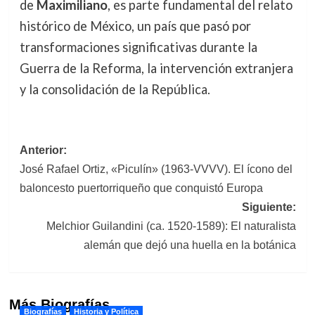
de
Maximiliano
, es parte fundamental del relato
histórico de México, un país que pasó por
transformaciones significativas durante la
Guerra de la Reforma, la intervención extranjera
y la consolidación de la República.
Navegación
Anterior:
José Rafael Ortiz, «Piculín» (1963-VVVV). El ícono del
de
baloncesto puertorriqueño que conquistó Europa
entradas
Siguiente:
Melchior Guilandini (ca. 1520-1589): El naturalista
alemán que dejó una huella en la botánica
Más Biografías
Biografías
Historia y Política