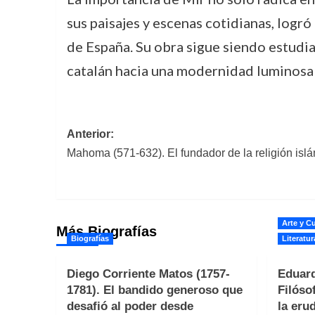
sus paisajes y escenas cotidianas, logr
de España. Su obra sigue siendo estudia
catalán hacia una modernidad luminosa
Navegación
Anterior:
Mahoma (571-632). El fundador de la religión isl
de
entradas
Arte y Cu
Más Biografías
Biografías
Literatur
Diego Corriente Matos (1757-
Eduard
1781). El bandido generoso que
Filóso
desafió al poder desde
la erud