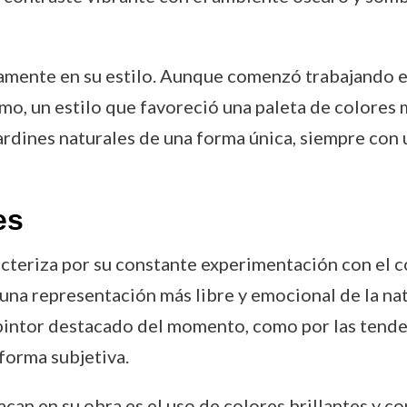
mente en su estilo. Aunque comenzó trabajando en 
o, un estilo que favoreció una paleta de colores m
y jardines naturales de una forma única, siempre con
es
cteriza por su constante experimentación con el colo
 una representación más libre y emocional de la na
 pintor destacado del momento, como por las tend
 forma subjetiva.
can en su obra es el uso de colores brillantes y co