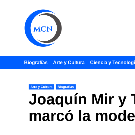
Saltar
al
contenido
Biografías
Arte y Cultura
Ciencia y Tecnolog
Arte y Cultura
Biografías
Joaquín Mir y 
marcó la moder