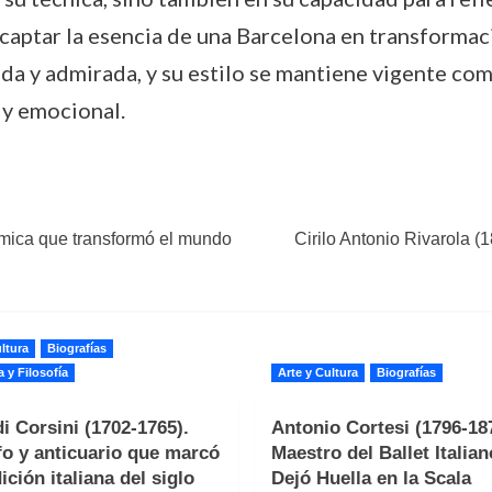
ó captar la esencia de una Barcelona en transformac
da y admirada, y su estilo se mantiene vigente com
 y emocional.
ámica que transformó el mundo
Cirilo Antonio Rivarola (1
ltura
Biografías
a y Filosofía
Arte y Cultura
Biografías
i Corsini (1702-1765).
Antonio Cortesi (1796-187
fo y anticuario que marcó
Maestro del Ballet Italia
ición italiana del siglo
Dejó Huella en la Scala