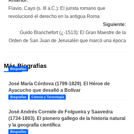
Navegación
Anterior:
Flavio, Cayo (s. III a.C.): El jurista romano que
de
revolucionó el derecho en la antigua Roma
entradas
Siguiente:
Guido Blanchefort (¿-1513): El Gran Maestre de la
Orden de San Juan de Jerusalén que marcó una época
Más Biografías
Biografías
José María Córdova (1799-1829). El Héroe de
Ayacucho que desafió a Bolívar
Biografías
Ciencia y Tecnología
José Andrés Cornide de Folgueira y Saavedra
(1734-1803). El pionero gallego de la historia natural
y la geografía científica
Biografías