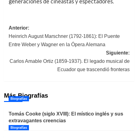
generaciones de cineastas y espectadores.
Navegación
Anterior:
Heinrich August Marschner (1792-1861): El Puente
de
Entre Weber y Wagner en la Ópera Alemana
entradas
Siguiente:
Carlos Amable Ortiz (1859-1937). El legado musical de
Ecuador que trascendió fronteras
Más Biografías
Biografías
Tomás Cooke (siglo XVIII): El místico inglés y sus
extravagantes creencias
Biografías