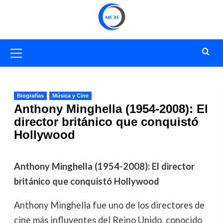
Saltar
al
contenido
Menú
primario
Biografías
Música y Cine
Anthony Minghella (1954-2008): El
director británico que conquistó
Hollywood
Anthony Minghella (1954-2008): El director
británico que conquistó Hollywood
Anthony Minghella fue uno de los directores de
cine más influyentes del Reino Unido, conocido