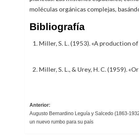
moléculas orgánicas complejas, basándos
Bibliografía
Miller, S. L. (1953). «A production 
Miller, S. L., & Urey, H. C. (1959). 
Navegación
Anterior:
Augusto Bernardino Leguía y Salcedo (1863-1932).
de
un nuevo rumbo para su país
entradas