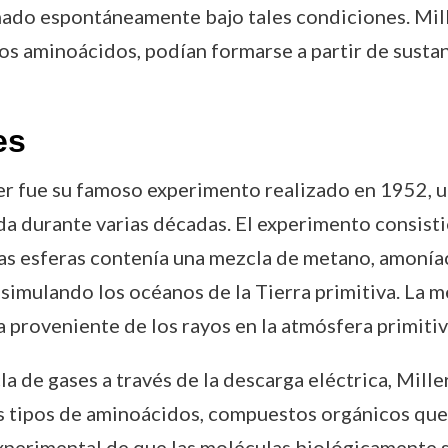
mado espontáneamente bajo tales condiciones. Mil
os aminoácidos, podían formarse a partir de susta
es
ler fue su famoso experimento realizado en 1952, 
vida durante varias décadas. El experimento consist
las esferas contenía una mezcla de metano, amonía
 simulando los océanos de la Tierra primitiva. La 
a proveniente de los rayos en la atmósfera primitiv
la de gases a través de la descarga eléctrica, Mill
s tipos de aminoácidos, compuestos orgánicos que
experimental de que las moléculas biológicamente s