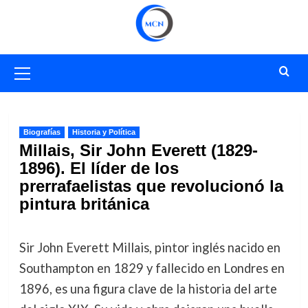
Saltar
al
contenido
Menú
primario
Biografías
Historia y Política
Millais, Sir John Everett (1829-
1896). El líder de los
prerrafaelistas que revolucionó la
pintura británica
Sir John Everett Millais, pintor inglés nacido en
Southampton en 1829 y fallecido en Londres en
1896, es una figura clave de la historia del arte