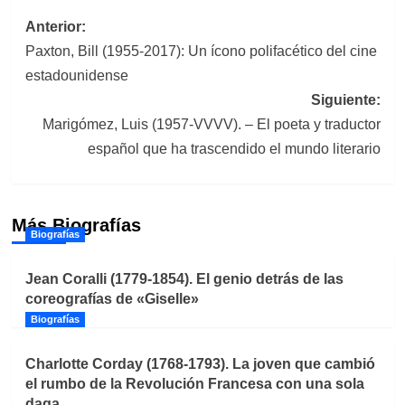
Navegación
Anterior:
Paxton, Bill (1955-2017): Un ícono polifacético del cine
de
estadounidense
entradas
Siguiente:
Marigómez, Luis (1957-VVVV). – El poeta y traductor
español que ha trascendido el mundo literario
Más Biografías
Biografías
Jean Coralli (1779-1854). El genio detrás de las
coreografías de «Giselle»
Biografías
Charlotte Corday (1768-1793). La joven que cambió
el rumbo de la Revolución Francesa con una sola
daga