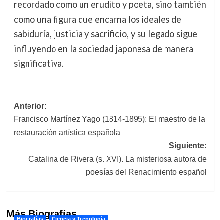
recordado como un erudito y poeta, sino también
como una figura que encarna los ideales de
sabiduría, justicia y sacrificio, y su legado sigue
influyendo en la sociedad japonesa de manera
significativa.
Navegación
Anterior:
Francisco Martínez Yago (1814-1895): El maestro de la
de
restauración artística española
entradas
Siguiente:
Catalina de Rivera (s. XVI). La misteriosa autora de
poesías del Renacimiento español
Más Biografías
Biografías
Ciencia y Tecnología