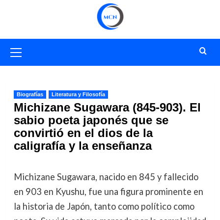
Saltar
al
contenido
Menú
primario
Biografías
Literatura y Filosofía
Michizane Sugawara (845-903). El
sabio poeta japonés que se
convirtió en el dios de la
caligrafía y la enseñanza
Michizane Sugawara, nacido en 845 y fallecido
en 903 en Kyushu, fue una figura prominente en
la historia de Japón, tanto como político como