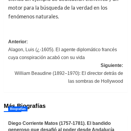
motor para la búsqueda de la verdad en los
fenómenos naturales.
Navegación
Anterior:
Alagon, Luis (¿-1605). El agente diplomático francés
de
cuya conspiración acabó con su vida
entradas
Siguiente:
William Beaudine (1892–1970): El director detrás de
las sombras de Hollywood
Más Biografías
Biografías
Diego Corriente Matos (1757-1781). El bandido
generoso que desafió al poder desde Andalucía