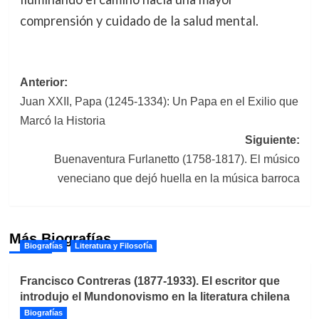
comprensión y cuidado de la salud mental.
Navegación
Anterior:
Juan XXII, Papa (1245-1334): Un Papa en el Exilio que
de
Marcó la Historia
entradas
Siguiente:
Buenaventura Furlanetto (1758-1817). El músico
veneciano que dejó huella en la música barroca
Más Biografías
Biografías
Literatura y Filosofía
Francisco Contreras (1877-1933). El escritor que
introdujo el Mundonovismo en la literatura chilena
Biografías