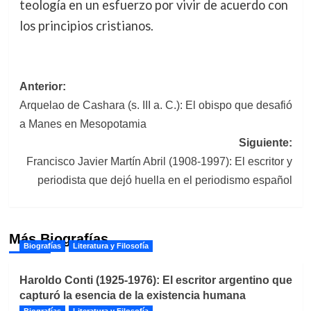
teología en un esfuerzo por vivir de acuerdo con
los principios cristianos.
Navegación
Anterior:
Arquelao de Cashara (s. III a. C.): El obispo que desafió
de
a Manes en Mesopotamia
entradas
Siguiente:
Francisco Javier Martín Abril (1908-1997): El escritor y
periodista que dejó huella en el periodismo español
Más Biografías
Biografías
Literatura y Filosofía
Haroldo Conti (1925-1976): El escritor argentino que
capturó la esencia de la existencia humana
Biografías
Literatura y Filosofía