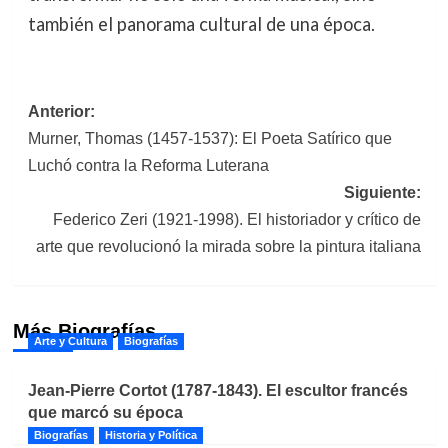
también el panorama cultural de una época.
Navegación
Anterior:
Murner, Thomas (1457-1537): El Poeta Satírico que
de
Luchó contra la Reforma Luterana
entradas
Siguiente:
Federico Zeri (1921-1998). El historiador y crítico de
arte que revolucionó la mirada sobre la pintura italiana
Más Biografías
Arte y Cultura
Biografías
Jean-Pierre Cortot (1787-1843). El escultor francés
que marcó su época
Biografías
Historia y Política