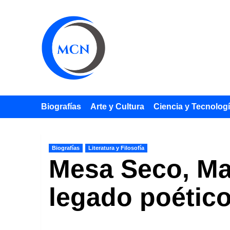
Saltar
al
contenido
Biografías
Arte y Cultura
Ciencia y Tecnolog
Biografías
Literatura y Filosofía
Mesa Seco, Man
legado poético 