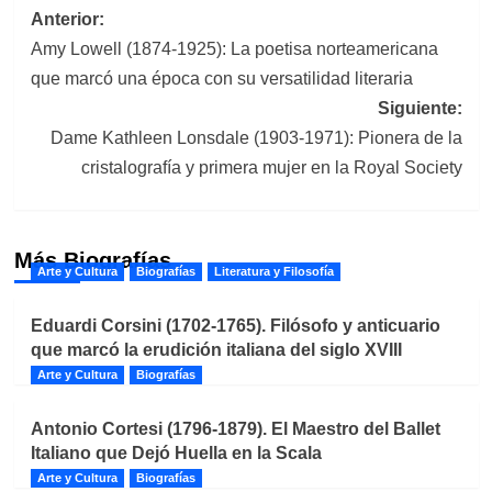
Navegación
Anterior:
Amy Lowell (1874-1925): La poetisa norteamericana
de
que marcó una época con su versatilidad literaria
entradas
Siguiente:
Dame Kathleen Lonsdale (1903-1971): Pionera de la
cristalografía y primera mujer en la Royal Society
Más Biografías
Arte y Cultura
Biografías
Literatura y Filosofía
Eduardi Corsini (1702-1765). Filósofo y anticuario
que marcó la erudición italiana del siglo XVIII
Arte y Cultura
Biografías
Antonio Cortesi (1796-1879). El Maestro del Ballet
Italiano que Dejó Huella en la Scala
Arte y Cultura
Biografías