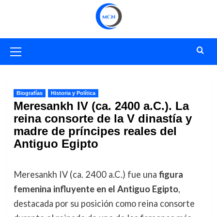
Saltar
al
contenido
Menú
primario
Biografías
Historia y Política
Meresankh IV (ca. 2400 a.C.). La
reina consorte de la V dinastía y
madre de príncipes reales del
Antiguo Egipto
Meresankh IV (ca. 2400 a.C.) fue una
figura
femenina influyente en el Antiguo Egipto
,
destacada por su posición como reina consorte