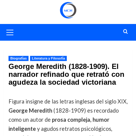
Saltar
al
contenido
Menú
primario
Biografías
Literatura y Filosofía
George Meredith (1828-1909). El
narrador refinado que retrató con
agudeza la sociedad victoriana
Figura insigne de las letras inglesas del siglo XIX,
George Meredith
(1828-1909) es recordado
como un autor de
prosa compleja, humor
inteligente
y agudos retratos psicológicos,