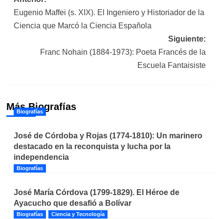
Navegación
Eugenio Maffei (s. XIX). El Ingeniero y Historiador de la
de
Ciencia que Marcó la Ciencia Española
entradas
Siguiente:
Franc Nohain (1884-1973): Poeta Francés de la
Escuela Fantaisiste
Más Biografías
Biografías
José de Córdoba y Rojas (1774-1810): Un marinero
destacado en la reconquista y lucha por la
independencia
Biografías
José María Córdova (1799-1829). El Héroe de
Ayacucho que desafió a Bolívar
Biografías
Ciencia y Tecnología