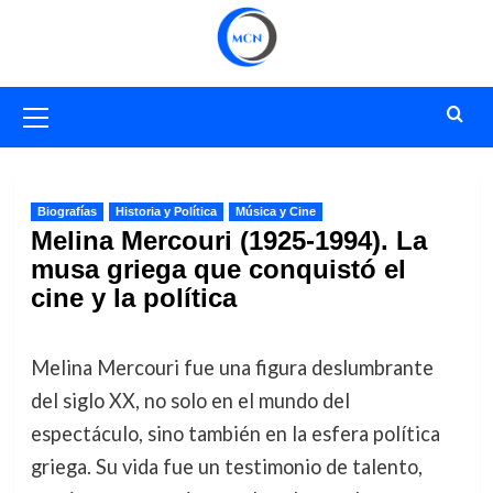
Saltar
al
contenido
Menú
primario
Biografías
Historia y Política
Música y Cine
Melina Mercouri (1925-1994). La
musa griega que conquistó el
cine y la política
Melina Mercouri fue una figura deslumbrante
del siglo XX, no solo en el mundo del
espectáculo, sino también en la esfera política
griega. Su vida fue un testimonio de talento,