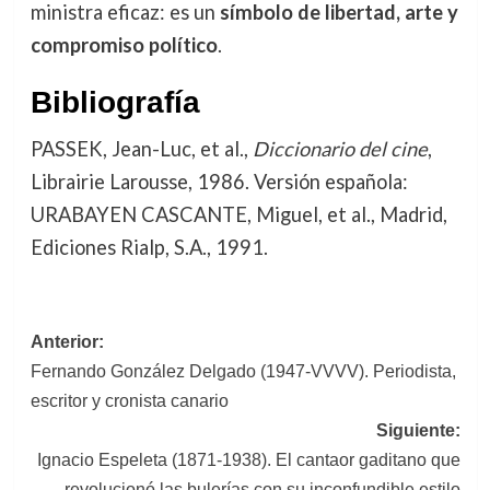
ministra eficaz: es un
símbolo de libertad, arte y
compromiso político
.
Bibliografía
PASSEK, Jean-Luc, et al.,
Diccionario del cine
,
Librairie Larousse, 1986. Versión española:
URABAYEN CASCANTE, Miguel, et al., Madrid,
Ediciones Rialp, S.A., 1991.
Navegación
Anterior:
Fernando González Delgado (1947-VVVV). Periodista,
de
escritor y cronista canario
entradas
Siguiente:
Ignacio Espeleta (1871-1938). El cantaor gaditano que
revolucionó las bulerías con su inconfundible estilo