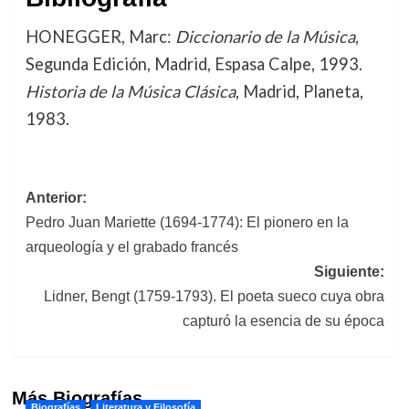
HONEGGER, Marc:
Diccionario de la Música
,
Segunda Edición, Madrid, Espasa Calpe, 1993.
Historia de la Música Clásica
, Madrid, Planeta,
1983.
Navegación
Anterior:
Pedro Juan Mariette (1694-1774): El pionero en la
de
arqueología y el grabado francés
entradas
Siguiente:
Lidner, Bengt (1759-1793). El poeta sueco cuya obra
capturó la esencia de su época
Más Biografías
Biografías
Literatura y Filosofía