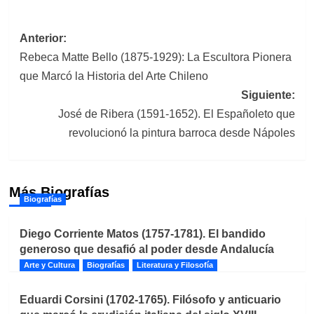
Navegación
Anterior:
Rebeca Matte Bello (1875-1929): La Escultora Pionera
de
que Marcó la Historia del Arte Chileno
entradas
Siguiente:
José de Ribera (1591-1652). El Españoleto que
revolucionó la pintura barroca desde Nápoles
Más Biografías
Biografías
Diego Corriente Matos (1757-1781). El bandido
generoso que desafió al poder desde Andalucía
Arte y Cultura
Biografías
Literatura y Filosofía
Eduardi Corsini (1702-1765). Filósofo y anticuario