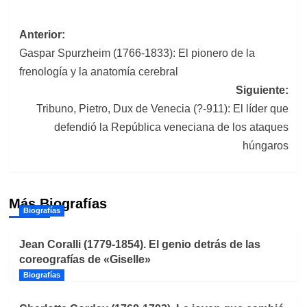
Navegación
Anterior:
Gaspar Spurzheim (1766-1833): El pionero de la
de
frenología y la anatomía cerebral
entradas
Siguiente:
Tribuno, Pietro, Dux de Venecia (?-911): El líder que
defendió la República veneciana de los ataques
húngaros
Más Biografías
Biografías
Jean Coralli (1779-1854). El genio detrás de las
coreografías de «Giselle»
Biografías