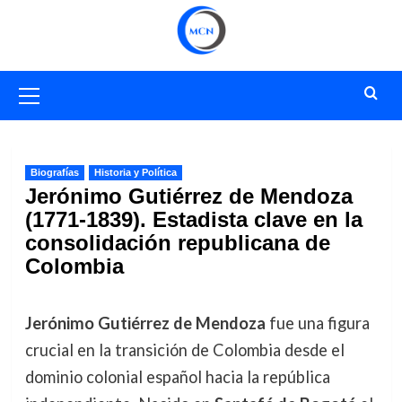
Saltar
al
contenido
Menú
primario
Biografías
Historia y Política
Jerónimo Gutiérrez de Mendoza
(1771-1839). Estadista clave en la
consolidación republicana de
Colombia
Jerónimo Gutiérrez de Mendoza
fue una figura
crucial en la transición de Colombia desde el
dominio colonial español hacia la república