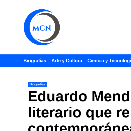
Saltar
al
contenido
Biografías
Arte y Cultura
Ciencia y Tecnolog
Biografías
Eduardo Mendo
literario que r
contemporáne