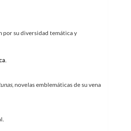
 por su diversidad temática y
ca
.
itunas
, novelas emblemáticas de su vena
l.