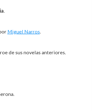
ia
.
 por
Miguel Narros
.
roe de sus novelas anteriores.
Gerona.