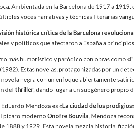
poca. Ambientada en la Barcelona de 1917 a 1919, 
tiples voces narrativas y técnicas literarias vangu
visión histórica crítica de la Barcelona revoluciona
les y políticos que afectaron a España a principios
stro más humorístico y paródico con obras como
«E
(1982). Estas novelas, protagonizadas por un det
 novela negra con un enfoque abiertamente satíri
ón del
thriller
, dando lugar a un subgénero propio 
de Eduardo Mendoza es
«La ciudad de los prodigios
del pícaro moderno
Onofre Bouvila
, Mendoza recons
e 1888 y 1929. Esta novela mezcla historia, ficción,