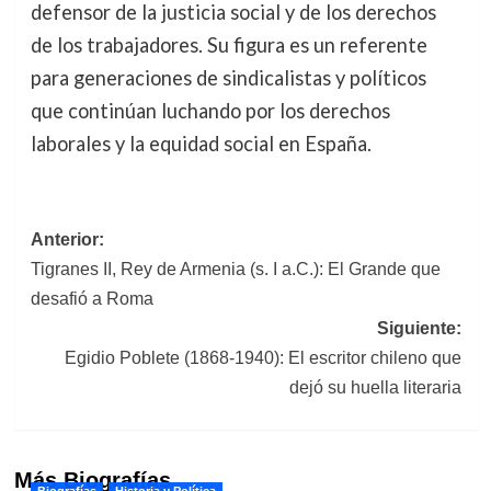
defensor de la justicia social y de los derechos
de los trabajadores. Su figura es un referente
para generaciones de sindicalistas y políticos
que continúan luchando por los derechos
laborales y la equidad social en España.
Navegación
Anterior:
Tigranes II, Rey de Armenia (s. I a.C.): El Grande que
de
desafió a Roma
entradas
Siguiente:
Egidio Poblete (1868-1940): El escritor chileno que
dejó su huella literaria
Más Biografías
Biografías
Historia y Política