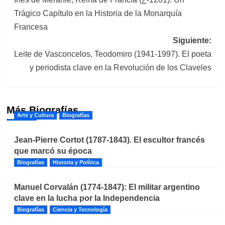
de
Trágico Capítulo en la Historia de la Monarquía
entradas
Francesa
Siguiente:
Leite de Vasconcelos, Teodomiro (1941-1997). El poeta
y periodista clave en la Revolución de los Claveles
Más Biografías
Arte y Cultura
Biografías
Jean-Pierre Cortot (1787-1843). El escultor francés
que marcó su época
Biografías
Historia y Política
Manuel Corvalán (1774-1847): El militar argentino
clave en la lucha por la Independencia
Biografías
Ciencia y Tecnología