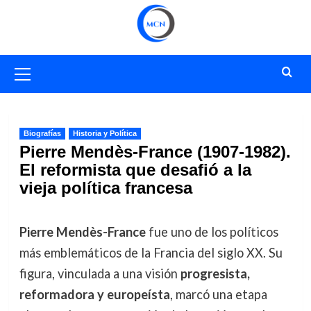
Saltar
al
contenido
Menú
primario
Biografías
Historia y Política
Pierre Mendès-France (1907-1982).
El reformista que desafió a la
vieja política francesa
Pierre Mendès-France
fue uno de los políticos
más emblemáticos de la Francia del siglo XX. Su
figura, vinculada a una visión
progresista,
reformadora y europeísta
, marcó una etapa