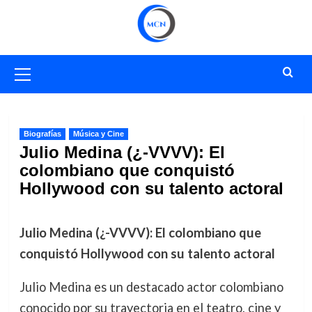
Saltar
al
contenido
Menú
primario
Biografías
Música y Cine
Julio Medina (¿-VVVV): El
colombiano que conquistó
Hollywood con su talento actoral
Julio Medina (¿-VVVV): El colombiano que
conquistó Hollywood con su talento actoral
Julio Medina es un destacado actor colombiano
conocido por su trayectoria en el teatro, cine y