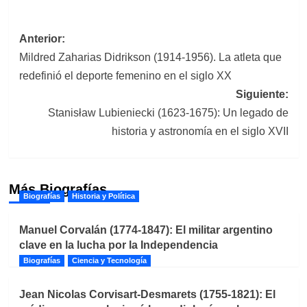
Navegación
Anterior:
Mildred Zaharias Didrikson (1914-1956). La atleta que
de
redefinió el deporte femenino en el siglo XX
entradas
Siguiente:
Stanisław Lubieniecki (1623-1675): Un legado de
historia y astronomía en el siglo XVII
Más Biografías
Biografías
Historia y Política
Manuel Corvalán (1774-1847): El militar argentino
clave en la lucha por la Independencia
Biografías
Ciencia y Tecnología
Jean Nicolas Corvisart-Desmarets (1755-1821): El