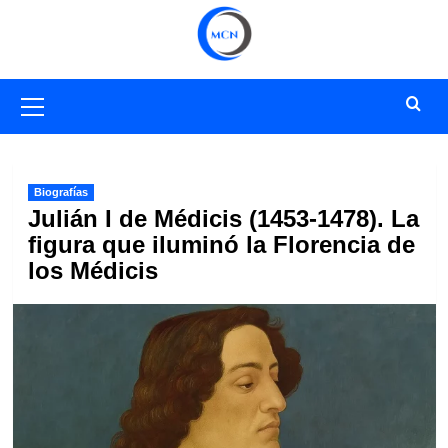
Saltar
al
contenido
Menú
primario
Biografías
Julián I de Médicis (1453-1478). La
figura que iluminó la Florencia de
los Médicis