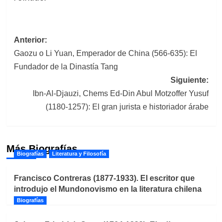
Navegación
Anterior:
Gaozu o Li Yuan, Emperador de China (566-635): El
de
Fundador de la Dinastía Tang
entradas
Siguiente:
Ibn-Al-Djauzi, Chems Ed-Din Abul Motzoffer Yusuf
(1180-1257): El gran jurista e historiador árabe
Más Biografías
Biografías
Literatura y Filosofía
Francisco Contreras (1877-1933). El escritor que
introdujo el Mundonovismo en la literatura chilena
Biografías