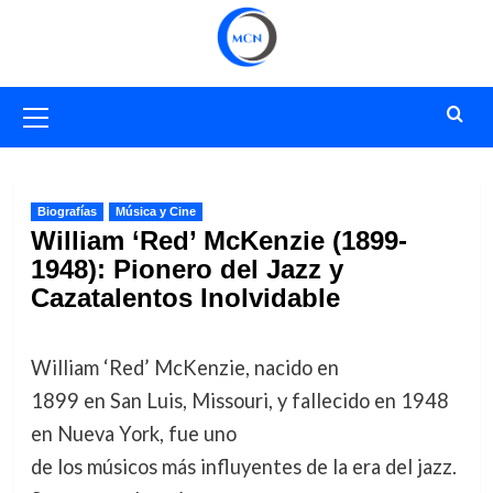
Saltar
al
contenido
Menú
primario
Biografías
Música y Cine
William ‘Red’ McKenzie (1899-
1948): Pionero del Jazz y
Cazatalentos Inolvidable
William ‘Red’ McKenzie, nacido en
1899 en San Luis, Missouri, y fallecido en 1948
en Nueva York, fue uno
de los músicos más influyentes de la era del jazz.