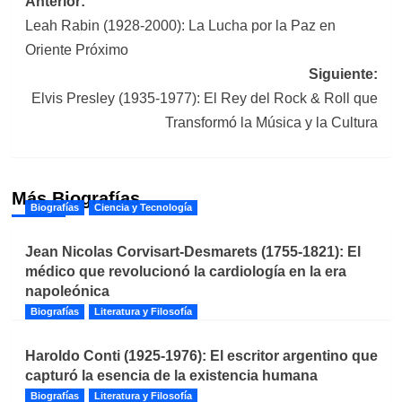
Navegación
Anterior:
Leah Rabin (1928-2000): La Lucha por la Paz en
de
Oriente Próximo
entradas
Siguiente:
Elvis Presley (1935-1977): El Rey del Rock & Roll que
Transformó la Música y la Cultura
Más Biografías
Biografías
Ciencia y Tecnología
Jean Nicolas Corvisart-Desmarets (1755-1821): El
médico que revolucionó la cardiología en la era
napoleónica
Biografías
Literatura y Filosofía
Haroldo Conti (1925-1976): El escritor argentino que
capturó la esencia de la existencia humana
Biografías
Literatura y Filosofía