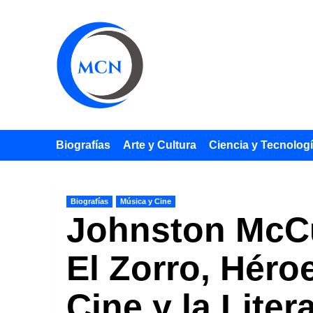
Saltar
al
contenido
Biografías
Arte y Cultura
Ciencia y Tecnolog
Biografías
Música y Cine
Johnston McCu
El Zorro, Hér
Cine y la Liter