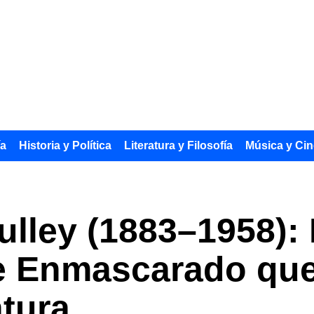
ía
Historia y Política
Literatura y Filosofía
Música y Cin
lley (1883–1958): 
oe Enmascarado que
atura