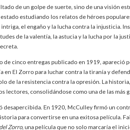
ltado de un golpe de suerte, sino de una visión estr
estado estudiando los relatos de héroes populares
ntriga, el engaño y la lucha contra la injusticia. I
udes de la valentía, la astucia y la lucha por la jus
ecreta.
ato de cinco entregas publicado en 1919, apareció 
a en El Zorro para luchar contra la tiranía y defen
lo de la resistencia contra la opresión. La histori
os lectores, consolidándose como una de las más gr
só desapercibida. En 1920, McCulley firmó un cont
 historia para convertirse en una exitosa película. 
del Zorro
, una película que no solo marcaría el inic