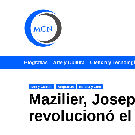
Saltar
al
contenido
Biografías
Arte y Cultura
Ciencia y Tecnolog
Arte y Cultura
Biografías
Música y Cine
Mazilier, Jose
revolucionó el 