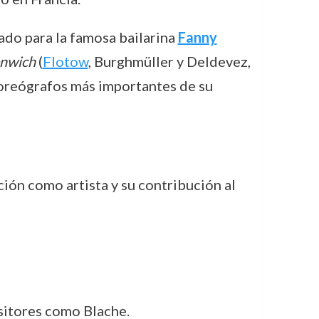
ado para la famosa bailarina
Fanny
enwich
(
Flotow
, Burghmüller y Deldevez,
oreógrafos más importantes de su
ión como artista y su contribución al
itores como Blache.