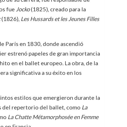
tos fue
Jocko
(1825), creado para la
c
(1826),
Les Hussards et les Jeunes Filles
 de París en 1830, donde ascendió
lier estrenó papeles de gran importancia
ito en el ballet europeo. La obra, de la
ra significativa a su éxito en los
stintos estilos que emergieron durante la
s del repertorio del ballet, como
La
omo
La Chatte Métamorphosée en Femme
o en Francia.