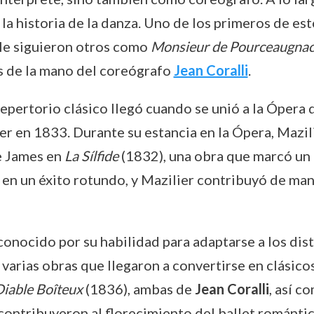
la historia de la danza. Uno de los primeros de es
 le siguieron otros como
Monsieur de Pourceaugna
s de la mano del coreógrafo
Jean Coralli
.
epertorio clásico llegó cuando se unió a la Ópera
er en 1833. Durante su estancia en la Ópera, Mazi
de James en
La Sílfide
(1832), una obra que marcó un h
ó en un éxito rotundo, y Mazilier contribuyó de mane
econocido por su habilidad para adaptarse a los di
varias obras que llegaron a convertirse en clásico
Diable Boîteux
(1836), ambas de
Jean Coralli
, así c
contribuyeron al florecimiento del ballet romántic