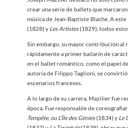
crear una serie de ballets que marcaron 
música de Jean-Baptiste Blache. A este
(1828) y
Les Artistes
(1829), todos esto
Sin embargo, su mayor contribución al r
rápidamente a primer bailarín de caráct
en el ballet romántico, como el papel 
autoría de Filippo Taglioni, se convirti
escenarios franceses.
A lo largo de su carrera, Mazilier fue r
época. Fue responsable de coreografiar 
Tempête, ou L’Île des Génies
(1834) y
Le 
(1837) y
La Tarantule
(1839), obras que 