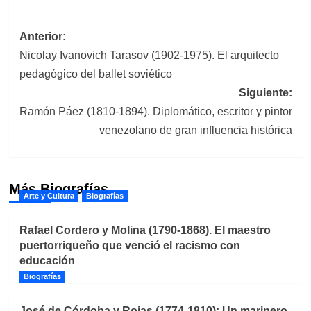
Navegación
Anterior:
Nicolay Ivanovich Tarasov (1902-1975). El arquitecto
de
pedagógico del ballet soviético
entradas
Siguiente:
Ramón Páez (1810-1894). Diplomático, escritor y pintor
venezolano de gran influencia histórica
Más Biografías
Arte y Cultura
Biografías
Rafael Cordero y Molina (1790-1868). El maestro
puertorriqueño que venció el racismo con
educación
Biografías
José de Córdoba y Rojas (1774-1810): Un marinero