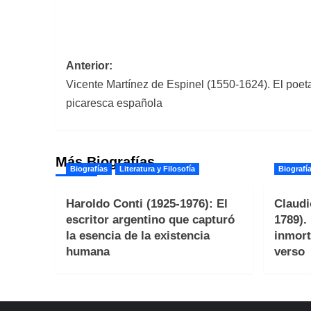
Navegación
Anterior:
Vicente Martínez de Espinel (1550-1624). El poeta
de
picaresca española
entradas
Más Biografías
Biografías
Literatura y Filosofía
Biografí
Haroldo Conti (1925-1976): El
Claudi
escritor argentino que capturó
1789).
la esencia de la existencia
inmort
humana
verso