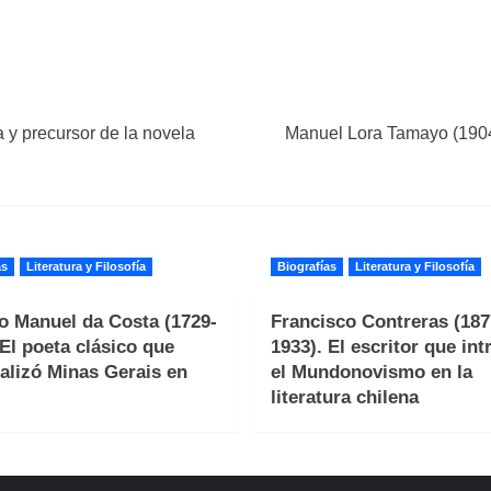
 y precursor de la novela
Manuel Lora Tamayo (1904-
as
Literatura y Filosofía
Biografías
Literatura y Filosofía
o Manuel da Costa (1729-
Francisco Contreras (187
 El poeta clásico que
1933). El escritor que int
alizó Minas Gerais en
el Mundonovismo en la
literatura chilena