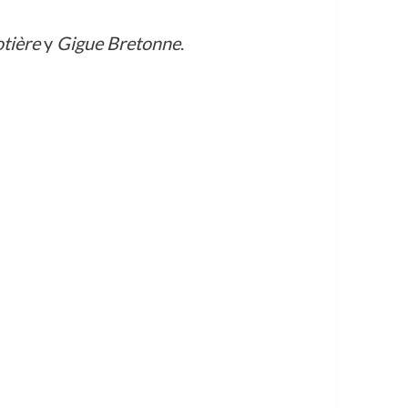
tière
y
Gigue Bretonne
.