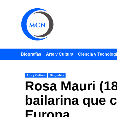
Saltar
al
contenido
Biografías
Arte y Cultura
Ciencia y Tecnolog
Arte y Cultura
Biografías
Rosa Mauri (1
bailarina que 
Europa