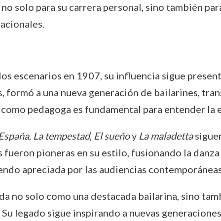
solo para su carrera personal, sino también para e
acionales.
los escenarios en 1907, su influencia sigue prese
s, formó a una nueva generación de bailarines, tr
o como pedagoga es fundamental para entender la ev
España
,
La tempestad
,
El sueño
y
La maladetta
siguen
 fueron pioneras en su estilo, fusionando la danza 
iendo apreciada por las audiencias contemporáneas
ada no solo como una destacada bailarina, sino t
 Su legado sigue inspirando a nuevas generaciones d