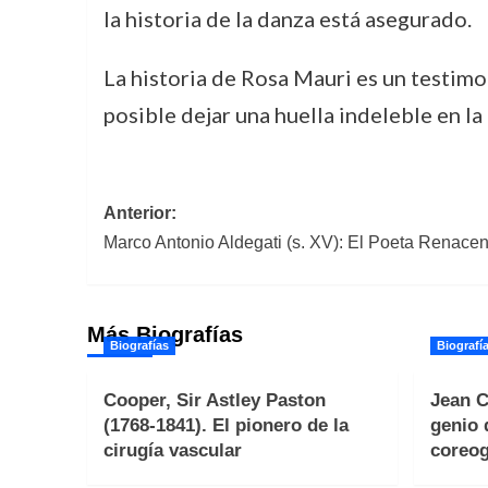
la historia de la danza está asegurado.
La historia de Rosa Mauri es un testimo
posible dejar una huella indeleble en la
Navegación
Anterior:
Marco Antonio Aldegati (s. XV): El Poeta Renacent
de
entradas
Más Biografías
Biografías
Biografí
Cooper, Sir Astley Paston
Jean C
(1768-1841). El pionero de la
genio 
cirugía vascular
coreog