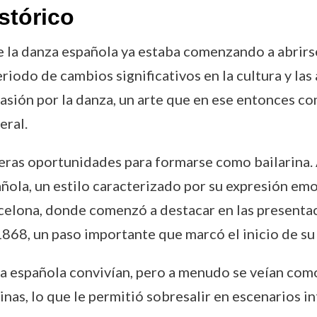
stórico
e la danza española ya estaba comenzando a abrirs
iodo de cambios significativos en la cultura y las 
asión por la danza, un arte que en ese entonces c
eral.
imeras oportunidades para formarse como bailarina. 
añola, un estilo caracterizado por su expresión emo
rcelona, donde comenzó a destacar en las presenta
1868, un paso importante que marcó el inicio de su 
anza española convivían, pero a menudo se veían c
nas, lo que le permitió sobresalir en escenarios i