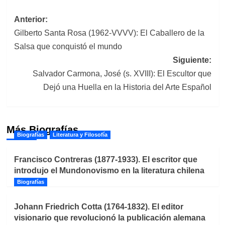
Navegación
Anterior:
Gilberto Santa Rosa (1962-VVVV): El Caballero de la
de
Salsa que conquistó el mundo
entradas
Siguiente:
Salvador Carmona, José (s. XVIII): El Escultor que
Dejó una Huella en la Historia del Arte Español
Más Biografías
Biografías
Literatura y Filosofía
Francisco Contreras (1877-1933). El escritor que
introdujo el Mundonovismo en la literatura chilena
Biografías
Johann Friedrich Cotta (1764-1832). El editor
visionario que revolucionó la publicación alemana