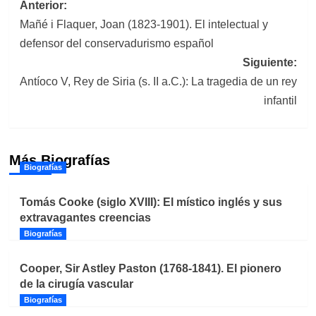
Navegación
Anterior:
Mañé i Flaquer, Joan (1823-1901). El intelectual y
de
defensor del conservadurismo español
entradas
Siguiente:
Antíoco V, Rey de Siria (s. II a.C.): La tragedia de un rey
infantil
Más Biografías
Biografías
Tomás Cooke (siglo XVIII): El místico inglés y sus
extravagantes creencias
Biografías
Cooper, Sir Astley Paston (1768-1841). El pionero
de la cirugía vascular
Biografías