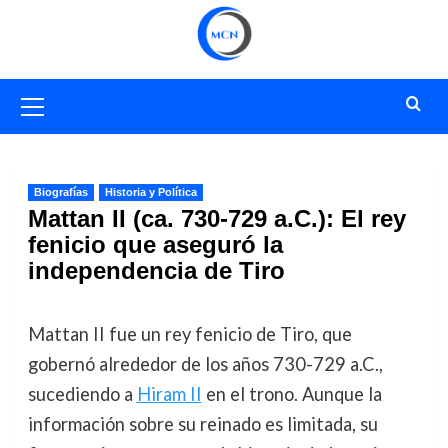
Saltar
al
contenido
Menú
primario
Biografías
Historia y Política
Mattan II (ca. 730-729 a.C.): El rey
fenicio que aseguró la
independencia de Tiro
Mattan II fue un rey fenicio de Tiro, que
gobernó alrededor de los años 730-729 a.C.,
sucediendo a
Hiram II
en el trono. Aunque la
información sobre su reinado es limitada, su