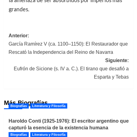
grandes.
Navegación
Anterior:
García Ramírez V (ca. 1100–1150): El Restaurador que
de
Rescató la Independencia del Reino de Navarra
entradas
Siguiente:
Eufrón de Sicione (s. IV a. C.). El tirano que desafió a
Esparta y Tebas
Más Biografías
Biografías
Literatura y Filosofía
Haroldo Conti (1925-1976): El escritor argentino que
capturó la esencia de la existencia humana
Biografías
Literatura y Filosofía