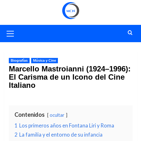
Saltar
al
contenido
Menú
primario
Biografías
Música y Cine
Marcello Mastroianni (1924–1996):
El Carisma de un Icono del Cine
Italiano
Contenidos
ocultar
1
Los primeros años en Fontana Liri y Roma
2
La familia y el entorno de su infancia