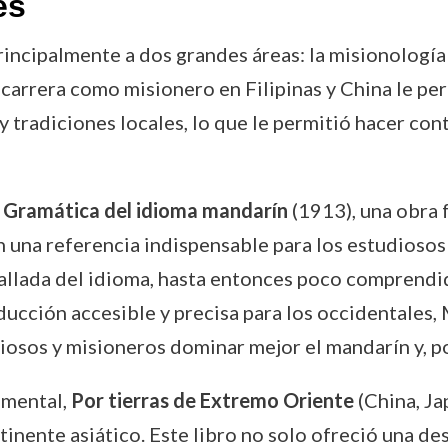
es
rincipalmente a dos grandes áreas: la misionología 
arrera como misionero en Filipinas y China le permi
y tradiciones locales, lo que le permitió hacer co
a
Gramática del idioma mandarín
(1913), una obra 
 una referencia indispensable para los estudiosos 
tallada del idioma, hasta entonces poco comprend
aducción accesible y precisa para los occidentales
osos y misioneros dominar mejor el mandarín y, por
amental,
Por tierras de Extremo Oriente
(China, Ja
ntinente asiático. Este libro no solo ofreció una d