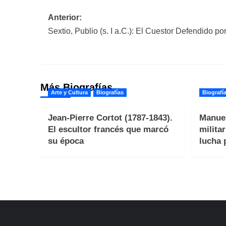
Navegación
Anterior:
Sextio, Publio (s. I a.C.): El Cuestor Defendido po
de
entradas
Más Biografías
Arte y Cultura
Biografías
Biografí
Jean-Pierre Cortot (1787-1843).
Manuel
El escultor francés que marcó
milita
su época
lucha 