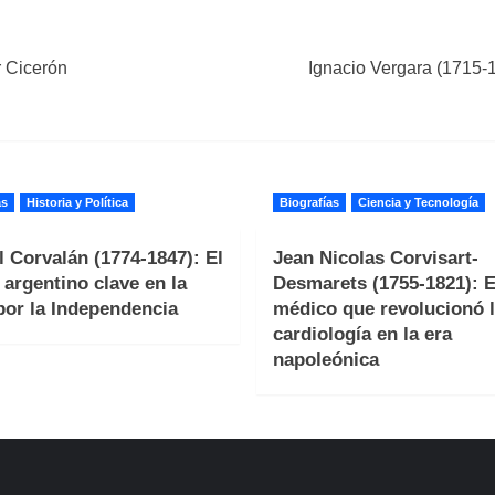
r Cicerón
Ignacio Vergara (1715-1
as
Historia y Política
Biografías
Ciencia y Tecnología
 Corvalán (1774-1847): El
Jean Nicolas Corvisart-
r argentino clave en la
Desmarets (1755-1821): E
por la Independencia
médico que revolucionó 
cardiología en la era
napoleónica