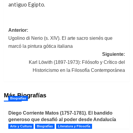
antiguo Egipto.
Navegación
Anterior:
Ugolino di Nerio (s. XIV). El arte sacro sienés que
de
marcó la pintura gótica italiana
entradas
Siguiente:
Karl Löwith (1897-1973): Filósofo y Crítico del
Historicismo en la Filosofía Contemporánea
Más Biografías
Biografías
Diego Corriente Matos (1757-1781). El bandido
generoso que desafió al poder desde Andalucía
Arte y Cultura
Biografías
Literatura y Filosofía