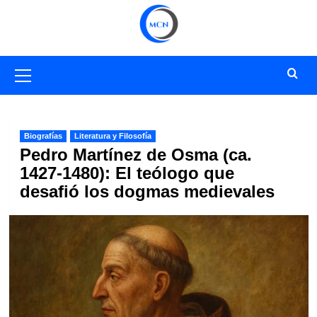
Saltar
al
contenido
Menú
primario
Biografías
Literatura y Filosofía
Pedro Martínez de Osma (ca.
1427-1480): El teólogo que
desafió los dogmas medievales