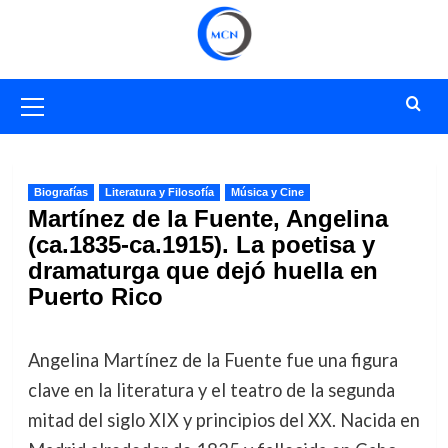
Saltar
al
contenido
Menú
primario
Biografías
Literatura y Filosofía
Música y Cine
Martínez de la Fuente, Angelina
(ca.1835-ca.1915). La poetisa y
dramaturga que dejó huella en
Puerto Rico
Angelina Martínez de la Fuente fue una figura
clave en la literatura y el teatro de la segunda
mitad del siglo XIX y principios del XX. Nacida en