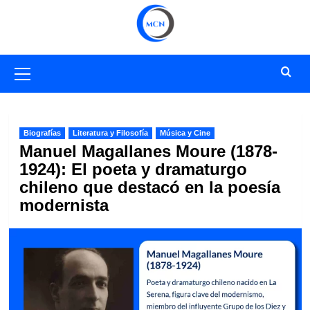
Saltar
al
contenido
Menú
primario
Biografías
Literatura y Filosofía
Música y Cine
Manuel Magallanes Moure (1878-
1924): El poeta y dramaturgo
chileno que destacó en la poesía
modernista