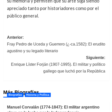
su memoria y permiten que su arte siga siendo
apreciado tanto por historiadores como por el
público general.
Navegación
Anterior:
Fray Pedro de Uceda y Guerrero (¿-ca.1582): El erudito
de
agustino y su legado literario
entradas
Siguiente:
Enrique Líster Forján (1907-1995). El militar y político
gallego que luchó por la República
Más Biografías
Biografías
Historia y Política
Manuel Corvalán (1774-1847): El militar argentino