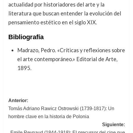
actualidad por historiadores del arte y la
literatura que buscan entender la evolución del
pensamiento estético en el siglo XIX.
Bibliografía
Madrazo, Pedro. «Críticas y reflexiones sobre
el arte contemporáneo.» Editorial de Arte,
1895.
Navegación
Anterior:
Tomás Adriano Rawicz Ostrowski (1739-1817): Un
de
hombre clave en la historia de Polonia
entradas
Siguiente:
Emile Reynaud (1844-1918): El precursor del cine que